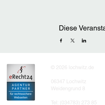
Diese Veransta
© 2026 lochwitz.de
06347 Lochwitz
Weidengrund 8
Tel: (034783) 273 85