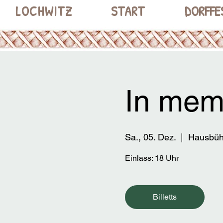
LOCHWITZ
START
DORFFE
In mem
Sa., 05. Dez.
  |  
Hausbüh
Einlass: 18 Uhr
Billetts