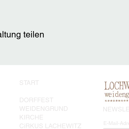
ltung teilen
START
DORFFEST
WEIDENGRUND
NEWSLE
KIRCHE
E-Mail-Adr
CiRK
US LACHEWITZ