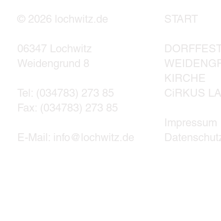
© 2026 lochwitz.de
START
06347 Lochwitz
DORFFES
Weidengrund 8
WEIDENG
KIRCHE
Tel: (034783) 273 85
CiRK
US L
Fax: (034783) 273 85
Impressum
E-Mail: info@lochwitz.de
Datenschut